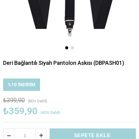
Deri Bağlantılı Siyah Pantolon Askısı (DBPASH01)
%
10
İNDIRIM
₺399,90
(KDV Dahil)
₺359,90
(KDV Dahil)