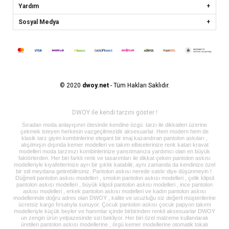
Yardım
Sosyal Medya
© 2020
dwoy.net
- Tüm Hakları Saklıdır.
DWOY ile kendi tarzını göster !
Sıradan moda anlayışının ötesinde kendine özgü tarzı ile dikkatleri üzerine
çekmek isteyen herkesin vazgeçilmezidir aksesuarlar. Hem modern hem de
klasik tarz giyim kombinlerine elegant bir imaj kazandıran pantolon askıları ,
alışılmışın dışında kemer modelleri ve takım elbiselerinize renk katan kravat
modelleri moda tarzınızı kombinlerinize yansıtmanıza yardımcı olan en büyük
faktörlerden. Her biri farklı renk ve tasarımları ile dikkat çeken pantolon askısı
modelleriyle kıyafetlerinize ayrı bir şıklık katabilir, aynı zamanda da kendinize özel
bir stil meydana getirebilirsiniz. Pantolon askısı nerede satılır diye düşünmeyin !
Düğmeli pantolon askısı modelleri , smokin pantolon askısı modelleri , çelik klipsli
pantolon askısı modelleri , büyük klipsli pantolon askısı modelleri , ince pantolon
askısı modelleri , erkek pantolon askısı modelleri ve kadın pantolon askısı
modellerinde doğru adres olan DWOY , kalite ve ucuzluğu siz değerli müşterilerine
ücretsiz kargo fırsatıyla sunuyor. Çocuk pantolon askısı çocuk papyon takımı
modelleriyle küçük beyler ve hanımlar içinde birbirinden renkli aksesuarlar DWOY
un zengin ürün yelpazesinde sizi bekliyor. Her biri özel malzeme kullanılarak
üretilen pantolon askısı modellerine , örgü kemer modellerine otomatik tokalı