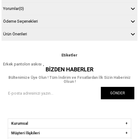
Yorumlar
(0)
Ödeme Seçenekleri
Ürün Önerileri
Etiketler
Erkek pantolon askısı
,
BIZDEN HABERLER
Bültenimize Üye Olun ! Tüm İndirim ve Fırsatlardan İlk Sizin Haberiniz
Olsun !
GÖNDER
Kurumsal
Müşteri İlişkileri